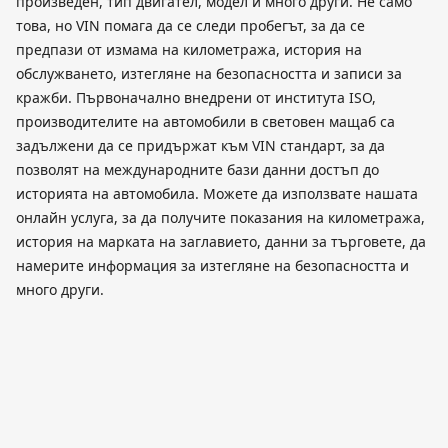
произведен, тип двигател, модел и много други. Не само
това, но VIN помага да се следи пробегът, за да се
предпази от измама на километража, история на
обслужването, изтегляне на безопасността и записи за
кражби. Първоначално внедрени от института ISO,
производителите на автомобили в световен мащаб са
задължени да се придържат към VIN стандарт, за да
позволят на международните бази данни достъп до
историята на автомобила. Можете да използвате нашата
онлайн услуга, за да получите показания на километража,
история на марката на заглавието, данни за търговете, да
намерите информация за изтегляне на безопасността и
много други.