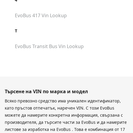
EvoBus 417
Vin Lookup
T
EvoBus Transit Bus
Vin Lookup
Търсене на VIN по марка и модел
Всяко превозно средство има уникален идентификатор,
като пръстов отпечатък, наречен VIN. С този EvoBus
можете да намерите конкретна информация, свързана с
производителя, да търсите части за EvoBus и да намерите
листове за изработка на EvoBus . Това е комбинация от 17