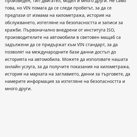
произведен, тип двигател, модел и много други. Не само
това, но VIN помага да се следи пробегът, за да се
предпази от измама на километража, история на
обслужването, изтегляне на безопасността и записи за
кражби. Първоначално внедрени от института ISO,
производителите на автомобили в световен мащаб са
задължени да се придържат към VIN стандарт, за да
позволят на международните бази данни достъп до
историята на автомобила. Можете да използвате нашата
онлайн услуга, за да получите показания на километража,
история на марката на заглавието, данни за търговете, да
намерите информация за изтегляне на безопасността и
много други.