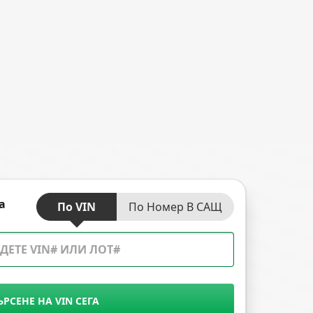
а
По VIN
По Номер В САЩ
ЪРСЕНЕ НА VIN СЕГА