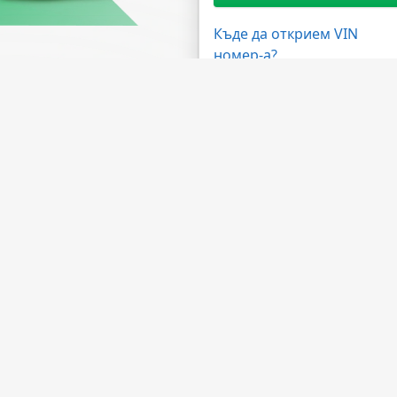
Къде да открием VIN
номер-а?
жности
Имате нужда от помощ?
ма на дилърите
ЧЗВ
 на API
Свържете се с нас
лна програма
За компанията
а обработка
За НМВТИС
Източници на данни