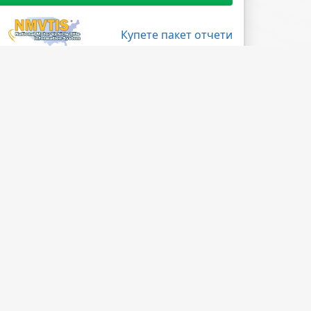
Купете пакет отчети
Поледвайте ни
Facebook
X
LinkedIn
Instagram
Blog