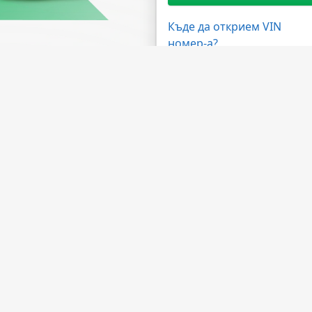
Къде да открием VIN
номер-а?
жности
Имате нужда от помощ?
ма на дилърите
ЧЗВ
 на API
Свържете се с нас
лна програма
За компанията
а обработка
За НМВТИС
Източници на данни