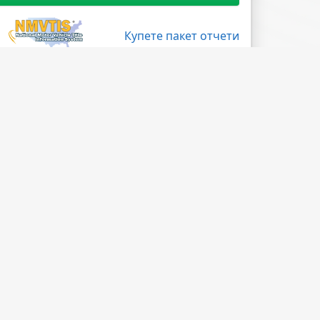
Купете пакет отчети
Поледвайте ни
Facebook
X
LinkedIn
Instagram
Blog