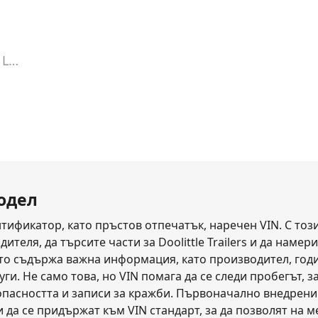
 Lookup
модел
ификатор, като пръстов отпечатък, наречен VIN. С този 
ля, да търсите части за Doolittle Trailers и да намерите
ято съдържа важна информация, като производител, годин
уги. Не само това, но VIN помага да се следи пробегът, 
опасността и записи за кражби. Първоначално внедрени 
да се придържат към VIN стандарт, за да позволят на 