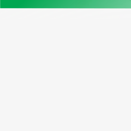
Нашите продукти
Възмо
Примерен отчет
Програ
Проверка на VIN Канада
Абонати
Безплатен VIN декодер
Рефера
Window Sticker
Пакетн
Cправка по регистрационен
номер
Проверка на VIN на мотоциклет
Проверка на километража по VIN