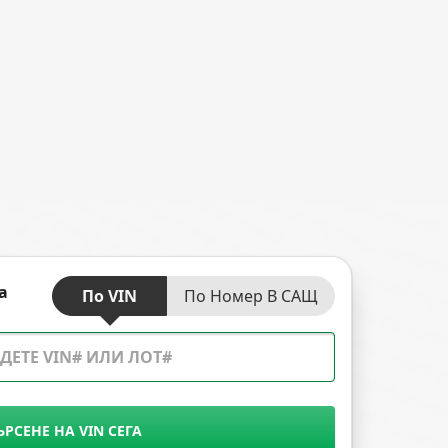
а
По VIN
По Номер В САЩ
ЪРСЕНЕ НА VIN СЕГА