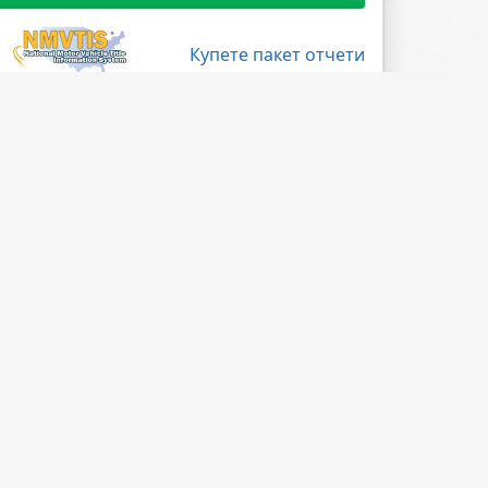
Купете пакет отчети
Поледвайте ни
Facebook
X
LinkedIn
Instagram
Blog