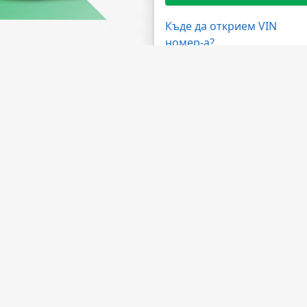
Къде да открием VIN
номер-а?
жности
Имате нужда от помощ?
ма на дилърите
ЧЗВ
 на API
Свържете се с нас
лна програма
За компанията
а обработка
За НМВТИС
Източници на данни