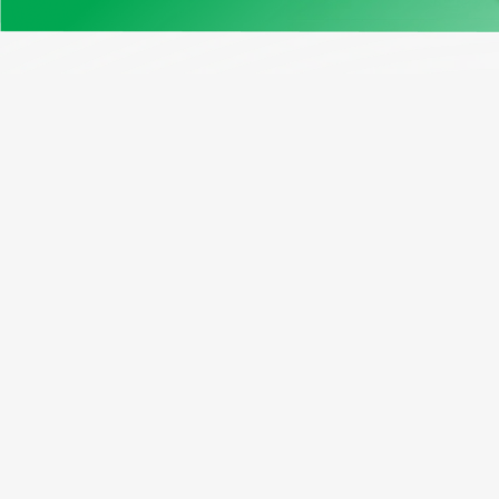
Нашите продукти
Възмо
Примерен отчет
Програ
Проверка на VIN Канада
Абонати
Безплатен VIN декодер
Рефера
Window Sticker
Пакетн
Cправка по регистрационен
номер
Проверка на VIN на мотоциклет
Проверка на километража по VIN