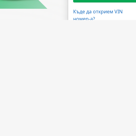
Къде да открием VIN
номер-а?
жности
Имате нужда от помощ?
ма на дилърите
ЧЗВ
 на API
Свържете се с нас
лна програма
За компанията
а обработка
За НМВТИС
Източници на данни