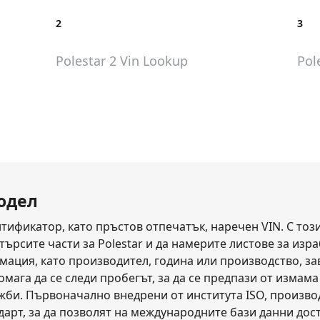
2
3
Polestar 2
Vin Lookup
Pol
модел
тификатор, като пръстов отпечатък, наречен VIN. С тоз
ърсите части за Polestar и да намерите листове за израб
ация, като производител, година или производство, заво
помага да се следи пробегът, за да се предпази от изма
ажби. Първоначално внедрени от института ISO, произв
дарт, за да позволят на международните бази данни дос