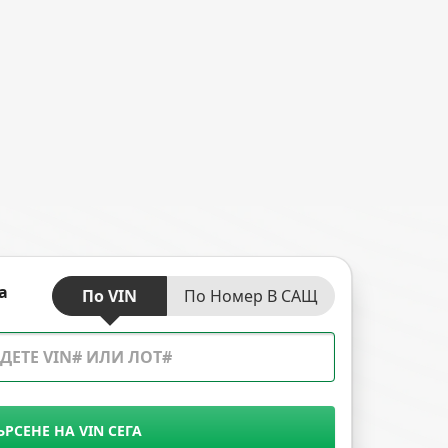
а
По VIN
По Номер В САЩ
ЪРСЕНЕ НА VIN СЕГА