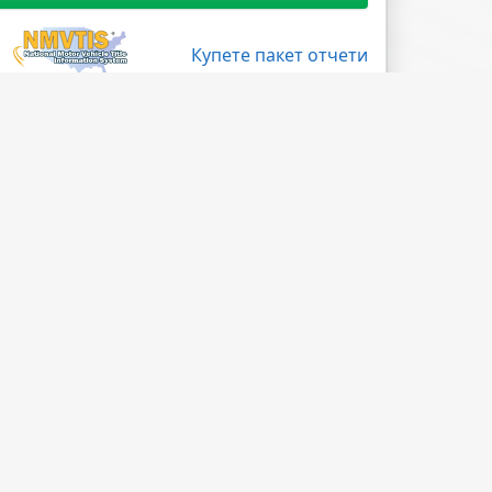
Купете пакет отчети
Поледвайте ни
Facebook
X
LinkedIn
Instagram
Blog