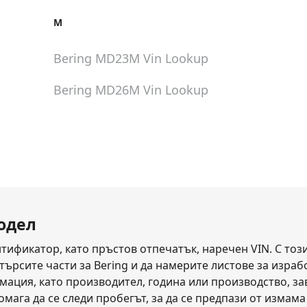
M
Bering MD23M
Vin Lookup
Bering MD26M
Vin Lookup
модел
тификатор, като пръстов отпечатък, наречен VIN. С тоз
ърсите части за Bering и да намерите листове за израбо
ация, като производител, година или производство, заво
помага да се следи пробегът, за да се предпази от изма