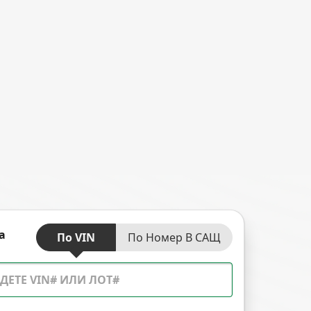
а
По VIN
По Номер В САЩ