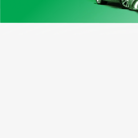
Нашите продукти
Възмо
Примерен отчет
Програ
Проверка на VIN Канада
Абонати
Безплатен VIN декодер
Рефера
Window Sticker
Пакетн
Cправка по регистрационен
номер
Проверка на VIN на мотоциклет