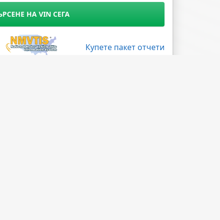
ЪРСЕНЕ НА VIN СЕГА
Купете пакет отчети
Поледвайте ни
Facebook
X
LinkedIn
Instagram
Blog