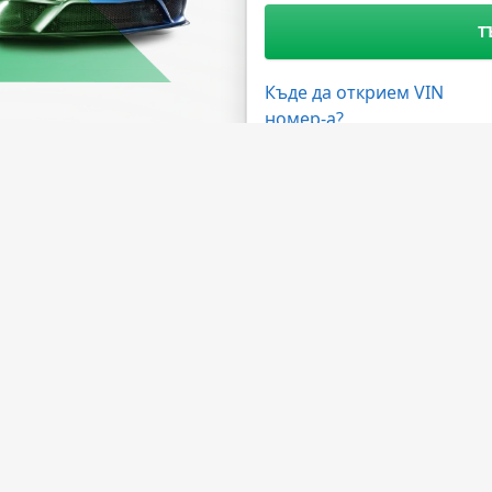
Т
Къде да открием VIN
номер-а?
жности
Имате нужда от помощ?
ма на дилърите
ЧЗВ
 на API
Свържете се с нас
лна програма
За компанията
а обработка
За НМВТИС
Източници на данни