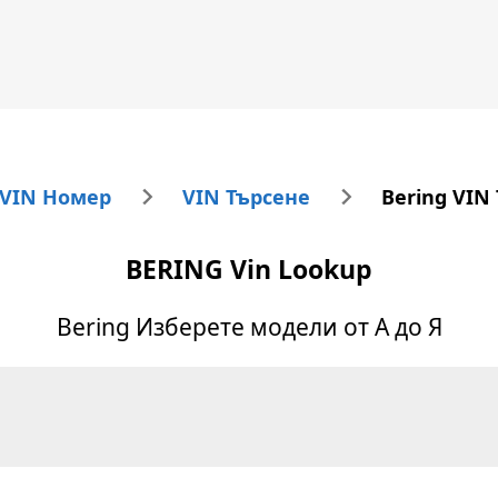
 VIN Номер
VIN Търсене
Bering VIN
BERING
Vin Lookup
Bering
Изберете модели от А до Я