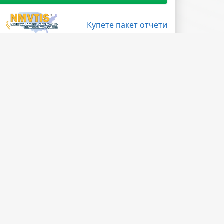
Купете пакет отчети
Поледвайте ни
Facebook
X
LinkedIn
Instagram
Blog