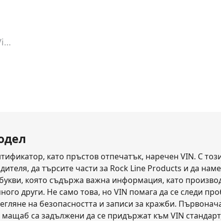
Vin Lookup
модел
тификатор, като пръстов отпечатък, наречен VIN. С този
теля, да търсите части за Rock Line Products и да наме
 букви, която съдържа важна информация, като производ
ного други. Не само това, но VIN помага да се следи про
егляне на безопасността и записи за кражби. Първонача
 мащаб са задължени да се придържат към VIN стандарт,