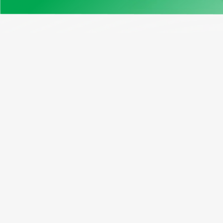
Нашите продукти
Възмо
Примерен отчет
Програ
Проверка на VIN Канада
Абонати
Безплатен VIN декодер
Рефера
Window Sticker
Пакетн
Cправка по регистрационен
номер
Проверка на VIN на мотоциклет
Проверка на километража по VIN