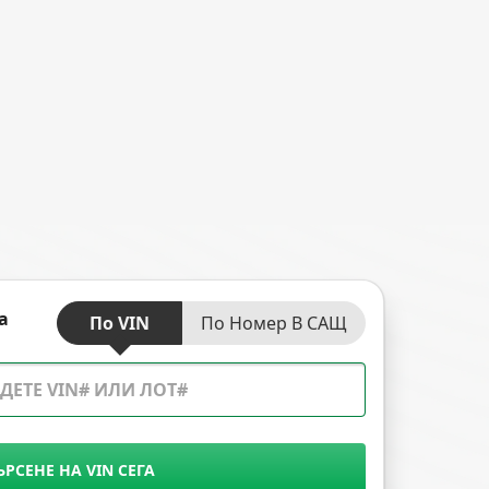
а
По VIN
По Номер В САЩ
ЪРСЕНЕ НА VIN СЕГА