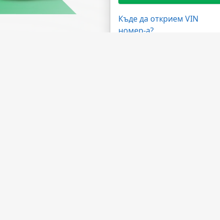
Къде да открием VIN
номер-а?
жности
Имате нужда от помощ?
ма на дилърите
ЧЗВ
 на API
Свържете се с нас
лна програма
За компанията
а обработка
За НМВТИС
Източници на данни