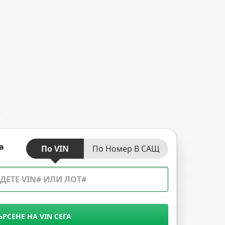
а
По VIN
По Номер В САЩ
ЪРСЕНЕ НА VIN СЕГА