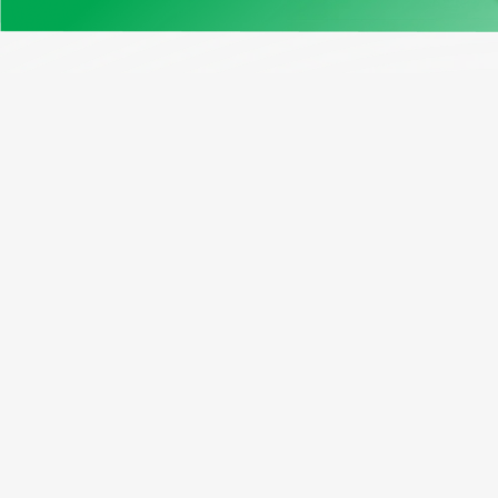
Нашите продукти
Възмо
Примерен отчет
Програ
Проверка на VIN Канада
Абонати
Безплатен VIN декодер
Рефера
Window Sticker
Пакетн
Cправка по регистрационен
номер
Проверка на VIN на мотоциклет
Проверка на километража по VIN