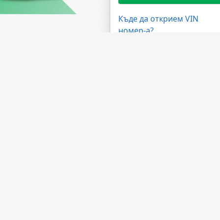
Къде да открием VIN
номер-а?
жности
Имате нужда от помощ?
ма на дилърите
ЧЗВ
 на API
Свържете се с нас
лна програма
За компанията
а обработка
За НМВТИС
Източници на данни