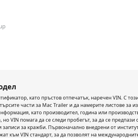
up
модел
тификатор, като пръстов отпечатък, наречен VIN. С този
ърсите части за Mac Trailer и да намерите листове за из
информация, като производител, година или производство
, но VIN помага да се следи пробегът, за да се предпаз
и записи за кражби. Първоначално внедрени от институ
ат към VIN стандарт, за да позволят на международнит