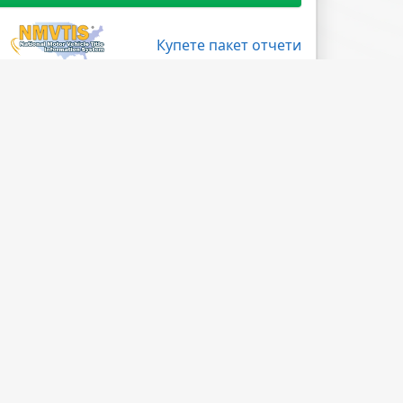
Купете пакет отчети
Поледвайте ни
Facebook
X
LinkedIn
Instagram
Blog