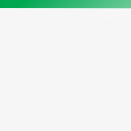
Нашите продукти
Възмо
Примерен отчет
Програ
Проверка на VIN Канада
Абонати
Безплатен VIN декодер
Рефера
Window Sticker
Пакетн
Cправка по регистрационен
номер
Проверка на VIN на мотоциклет
Проверка на километража по VIN