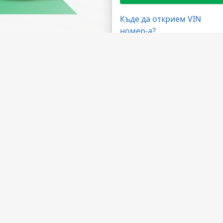
Къде да открием VIN
номер-а?
жности
Имате нужда от помощ?
ма на дилърите
ЧЗВ
 на API
Свържете се с нас
лна програма
За компанията
а обработка
За НМВТИС
Източници на данни