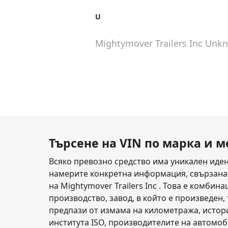
U
Mightymover Trailers Inc Unk
Търсене на VIN по марка и 
Всяко превозно средство има уникален идент
намерите конкретна информация, свързана с 
на Mightymover Trailers Inc . Това е комби
производство, завод, в който е произведен, 
предпази от измама на километража, истори
института ISO, производителите на автомоб