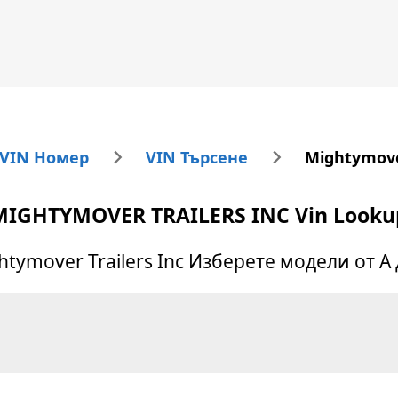
 VIN Номер
VIN Търсене
Mightymove
MIGHTYMOVER TRAILERS INC
Vin Looku
htymover Trailers Inc
Изберете модели от А 