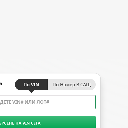
а
По VIN
По Номер В САЩ
ЪРСЕНЕ НА VIN СЕГА