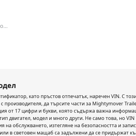
nown
Vin Lookup
модел
ификатор, като пръстов отпечатък, наречен VIN. С този 
производителя, да търсите части за Mightymover Traile
нация от 17 цифри и букви, която съдържа важна информа
тип двигател, модел и много други. Не само това, но VIN 
я на обслужването, изтегляне на безопасността и запи
или в световен мащаб са задължени да се придържат към