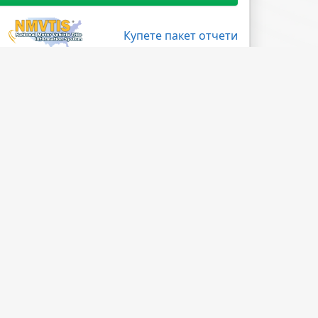
Купете пакет отчети
Поледвайте ни
Facebook
X
LinkedIn
Instagram
Blog