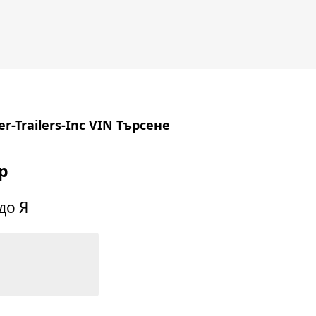
r-Trailers-Inc VIN Търсене
p
до Я