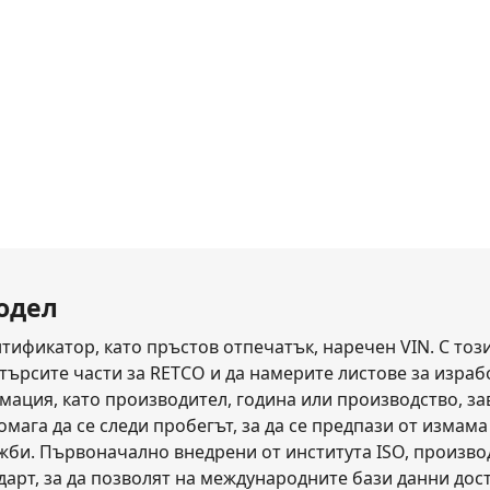
модел
тификатор, като пръстов отпечатък, наречен VIN. С то
търсите части за RETCO и да намерите листове за израбо
ация, като производител, година или производство, заво
помага да се следи пробегът, за да се предпази от изма
ажби. Първоначално внедрени от института ISO, произв
дарт, за да позволят на международните бази данни дос