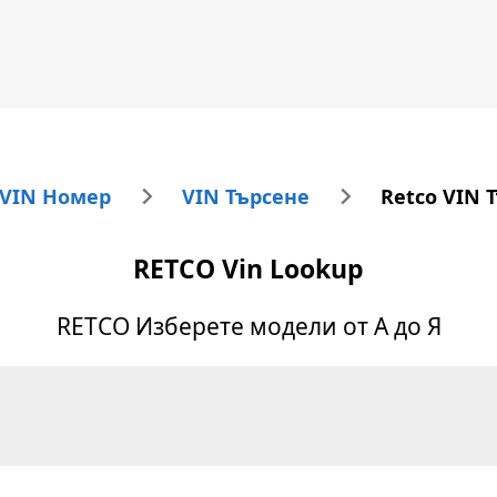
 VIN Номер
VIN Търсене
Retco VIN 
RETCO
Vin Lookup
RETCO
Изберете модели от А до Я