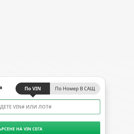
а
По VIN
По Номер В САЩ
ЪРСЕНЕ НА VIN СЕГА