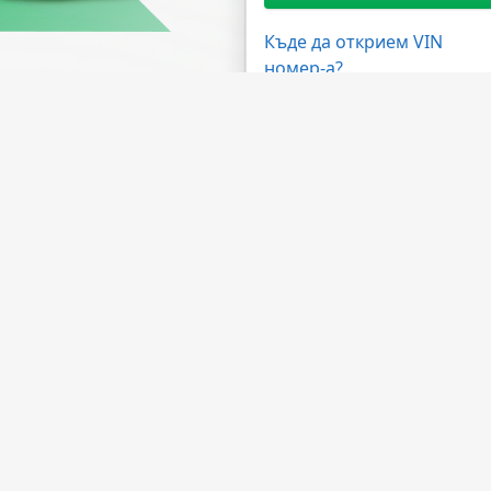
Къде да открием VIN
номер-а?
жности
Имате нужда от помощ?
ма на дилърите
ЧЗВ
 на API
Свържете се с нас
лна програма
За компанията
а обработка
За НМВТИС
Източници на данни