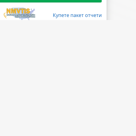
Купете пакет отчети
Поледвайте ни
Facebook
X
LinkedIn
Instagram
Blog