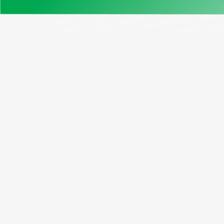
Нашите продукти
Възмо
Примерен отчет
Програ
Проверка на VIN Канада
Абонати
Безплатен VIN декодер
Рефера
Window Sticker
Пакетн
Cправка по регистрационен
номер
Проверка на VIN на мотоциклет
Проверка на километража по VIN