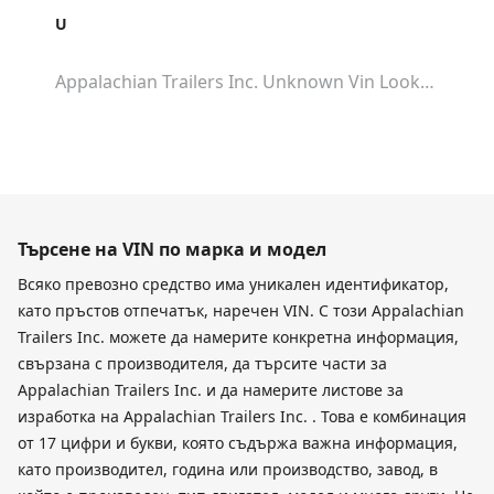
U
Appalachian Trailers Inc. Unknown
Vin Lookup
Търсене на VIN по марка и модел
Всяко превозно средство има уникален идентификатор,
като пръстов отпечатък, наречен VIN. С този Appalachian
Trailers Inc. можете да намерите конкретна информация,
свързана с производителя, да търсите части за
Appalachian Trailers Inc. и да намерите листове за
изработка на Appalachian Trailers Inc. . Това е комбинация
от 17 цифри и букви, която съдържа важна информация,
като производител, година или производство, завод, в