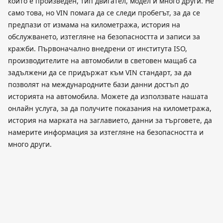
който е произведен, тип двигател, модел и много други. Не
само това, но VIN помага да се следи пробегът, за да се
предпази от измама на километража, история на
обслужването, изтегляне на безопасността и записи за
кражби. Първоначално внедрени от института ISO,
производителите на автомобили в световен мащаб са
задължени да се придържат към VIN стандарт, за да
позволят на международните бази данни достъп до
историята на автомобила. Можете да използвате нашата
онлайн услуга, за да получите показания на километража,
история на марката на заглавието, данни за търговете, да
намерите информация за изтегляне на безопасността и
много други.