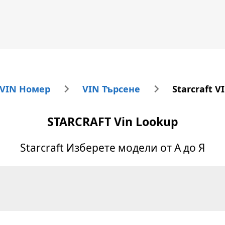
 VIN Номер
VIN Търсене
Starcraft V
STARCRAFT
Vin Lookup
Starcraft
Изберете модели от А до Я