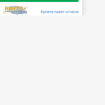
Купете пакет отчети
Поледвайте ни
Facebook
X
LinkedIn
Instagram
Blog