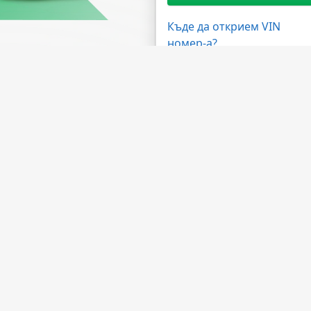
Къде да открием VIN
номер-а?
жности
Имате нужда от помощ?
ма на дилърите
ЧЗВ
 на API
Свържете се с нас
лна програма
За компанията
а обработка
За НМВТИС
Източници на данни