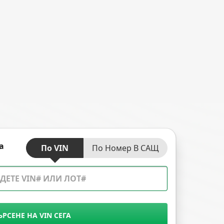
а
По VIN
По Номер В САЩ
ЪРСЕНЕ НА VIN СЕГА