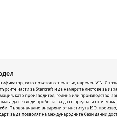
модел
тификатор, като пръстов отпечатък, наречен VIN. С този
рсите части за Starcraft и да намерите листове за израб
ация, като производител, година или производство, заво
помага да се следи пробегът, за да се предпази от изма
ажби. Първоначално внедрени от института ISO, произв
дарт, за да позволят на международните бази данни дос