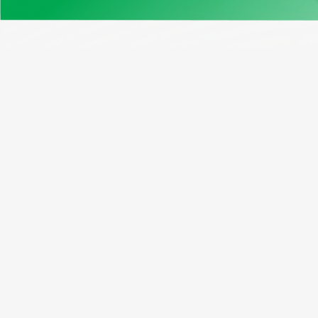
Нашите продукти
Възмо
Примерен отчет
Програ
Проверка на VIN Канада
Абонати
Безплатен VIN декодер
Рефера
Window Sticker
Пакетн
Cправка по регистрационен
номер
Проверка на VIN на мотоциклет
Проверка на километража по VIN