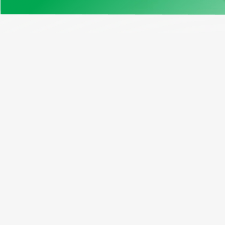
Нашите продукти
Възмо
Примерен отчет
Програ
Проверка на VIN Канада
Абонати
Безплатен VIN декодер
Рефера
Window Sticker
Пакетн
Cправка по регистрационен
номер
Проверка на VIN на мотоциклет
Проверка на километража по VIN