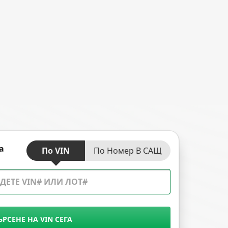
а
По VIN
По Номер В САЩ
ЪРСЕНЕ НА VIN СЕГА