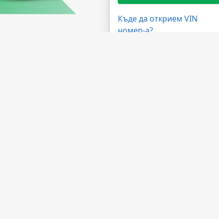
Къде да открием VIN
номер-а?
жности
Имате нужда от помощ?
ма на дилърите
ЧЗВ
 на API
Свържете се с нас
лна програма
За компанията
а обработка
За НМВТИС
Източници на данни