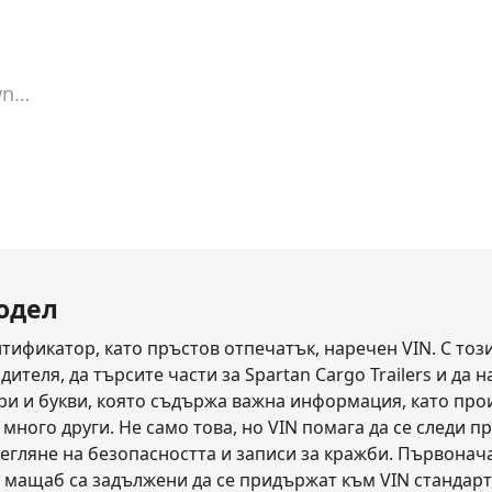
wn
Vin Lookup
модел
ификатор, като пръстов отпечатък, наречен VIN. С този
теля, да търсите части за Spartan Cargo Trailers и да 
ифри и букви, която съдържа важна информация, като про
 много други. Не само това, но VIN помага да се следи п
егляне на безопасността и записи за кражби. Първонача
 мащаб са задължени да се придържат към VIN стандарт,