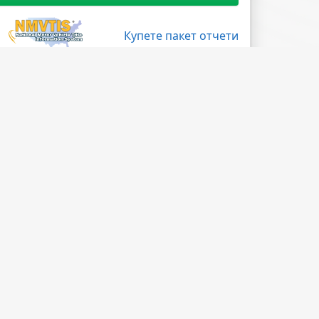
Купете пакет отчети
Поледвайте ни
Facebook
X
LinkedIn
Instagram
Blog