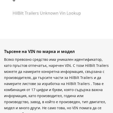
HilBilt Trailers Unknown
Vin Lookup
Търсене на VIN по марка и модел
Всяко превозно средство има уникален идентификатор,
като пръстов отпечатък, наречен VIN. С този HilBilt Trailers
можете да намерите конкретна информация, свързана с
производителя, да търсите части за HilBilt Trailers и да
намерите листове за изработка на HilBilt Trailers . Това е
комбинация от 17 цифри и букви, която съдържа важна
информация, като производител, година или
производство, завод, в който е произведен, тип двигател,
модел и много други. Не само това, но VIN помага да се