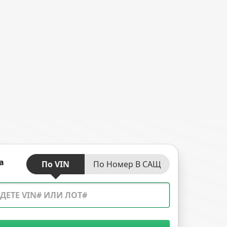
а
По VIN
По Номер В САЩ