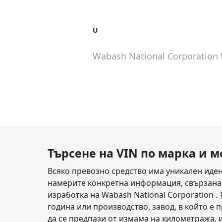
U
Wabash National Corporatio
Търсене на VIN по марка и 
Всяко превозно средство има уникален иден
намерите конкретна информация, свързана с
изработка на Wabash National Corporation 
година или производство, завод, в който е п
да се предпази от измама на километража, 