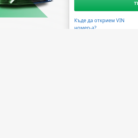
Т
Къде да открием VIN
номер-а?
жности
Имате нужда от помощ?
ма на дилърите
ЧЗВ
 на API
Свържете се с нас
лна програма
За компанията
а обработка
За НМВТИС
Източници на данни