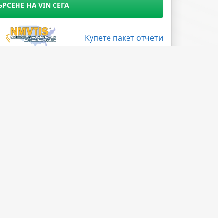
ЪРСЕНЕ НА VIN СЕГА
Купете пакет отчети
Поледвайте ни
Facebook
X
LinkedIn
Instagram
Blog