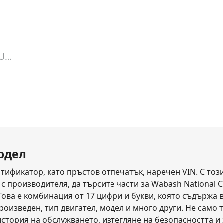
n Unknown
Vin Lookup
модел
тификатор, като пръстов отпечатък, наречен VIN. С този
 производителя, да търсите части за Wabash National C
. Това е комбинация от 17 цифри и букви, която съдържа
роизведен, тип двигател, модел и много други. Не само т
история на обслужването, изтегляне на безопасността 