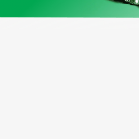
Нашите продукти
Възмо
Примерен отчет
Програ
Проверка на VIN Канада
Абонати
Безплатен VIN декодер
Рефера
Window Sticker
Пакетн
Cправка по регистрационен
номер
Проверка на VIN на мотоциклет