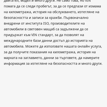
двигател, модел и много други. Не само това, но VIN
помага да се следи пробегът, за да се предпази от измама
на километража, история на обслужването, изтегляне на
безопасността и записи за кражби. Първоначално
внедрени от института ISO, производителите на
автомобили в световен мащаб са задължени да се
придържат към VIN стандарт, за да позволят на
международните бази данни достъп до историята на
автомобила. Можете да използвате нашата онлайн услуга,
за да получите показания на километража, история на
марката на заглавието, данни за търговете, да намерите
информация за изтегляне на безопасността и много други.