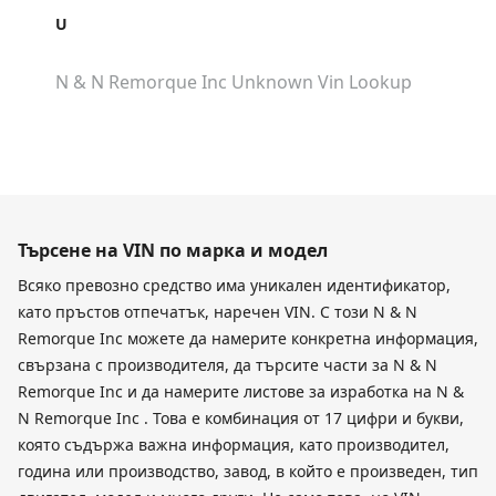
U
N & N Remorque Inc Unknown
Vin Lookup
Търсене на VIN по марка и модел
Всяко превозно средство има уникален идентификатор,
като пръстов отпечатък, наречен VIN. С този N & N
Remorque Inc можете да намерите конкретна информация,
свързана с производителя, да търсите части за N & N
Remorque Inc и да намерите листове за изработка на N &
N Remorque Inc . Това е комбинация от 17 цифри и букви,
която съдържа важна информация, като производител,
година или производство, завод, в който е произведен, тип