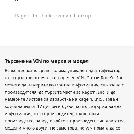
Rage'n, Inc. Unknown
Vin Lookup
Търсене на VIN по марка и модел
Всяко превозно средство има уникален идентификатор,
като пръстов отпечатък, наречен VIN. С този Rage'n, Inc.
можете да намерите конкретна информация, свързана с
производителя, да търсите части за Rage'n, Inc. и да
намерите листове за изработка на Rage'n, Inc. . Това е
комбинация от 17 цифри и букви, която съдържа важна
информация, като производител, година или
производство, завод, в който е произведен, тип двигател,
модел и много други. Не само това, но VIN помага да се