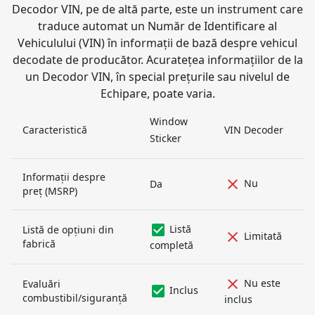
Decodor VIN, pe de altă parte, este un instrument care
traduce automat un Număr de Identificare al
Vehiculului (VIN) în informații de bază despre vehicul
decodate de producător. Acuratețea informațiilor de la
un Decodor VIN, în special prețurile sau nivelul de
Echipare, poate varia.
Window
Caracteristică
VIN Decoder
Sticker
Informații despre
Nu
Da
preț (MSRP)
Listă
Listă de opțiuni din
Limitată
fabrică
completă
Nu este
Evaluări
Inclus
combustibil/siguranță
inclus