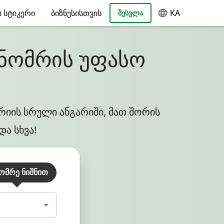
 ᲡᲢᲘᲙᲔᲠᲘ
ᲑᲘᲖᲜᲔᲡᲘᲡᲗᲕᲘᲡ
KA
ᲨᲔᲡᲕᲚᲐ
 ნომრის უფასო
რიის სრული ანგარიში, მათ შორის
და სხვა!
ომრე Ნიშნით